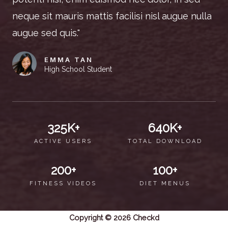
neque sit mauris mattis facilisi nisl augue nulla
augue sed quis."
EMMA TAN
High School Student
325
K+
640
K+
ACTIVE USERS
TOTAL DOWNLOAD
200
+
100
+
FITNESS VIDEOS
DIET MENUS
Copyright © 2026 Checkd