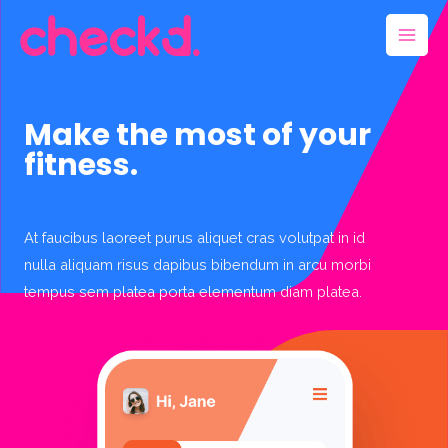
Make the most of your
fitness.
At faucibus laoreet purus aliquet cras volutpat in id
nulla aliquam risus dapibus bibendum in arcu morbi
tempus sem platea porta elementum diam platea.